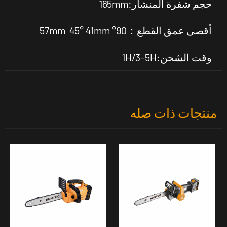
حجم شفرة المنشار:165mm
أقصى عمق القطع：90° 57mm 45° 41mm
وقت الشحن:1H/3-5H
منتجات ذات صله